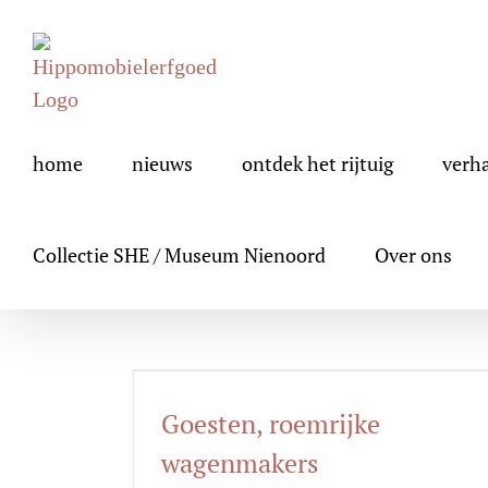
Ga
naar
inhoud
home
nieuws
ontdek het rijtuig
verh
Collectie SHE / Museum Nienoord
Over ons
Goesten, roemrijke
wagenmakers